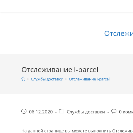
Перейти
к
содержимому
Отслежи
Отслеживание i-parcel
>
Службы доставки
>
Отслеживание i-parcel
Запись
Рубрика
Коммента
06.12.2020
Службы доставки
0 ком
опубликована:
записи:
к
записи:
На данной странице вы можете выполнить Отслеживани