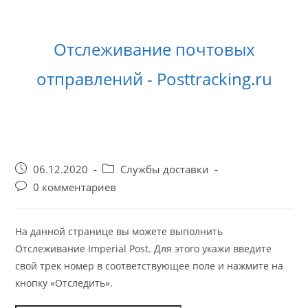
Перейти
к
содержимому
Отслеживание почтовых
отправлений - Posttracking.ru
Запись
Рубрика
06.12.2020
Службы доставки
опубликована:
записи:
Комментарии
0 комментариев
к
записи:
На данной странице вы можете выполнить
Отслеживание Imperial Post. Для этого укажи введите
свой трек номер в соответствующее поле и нажмите на
кнопку «Отследить».