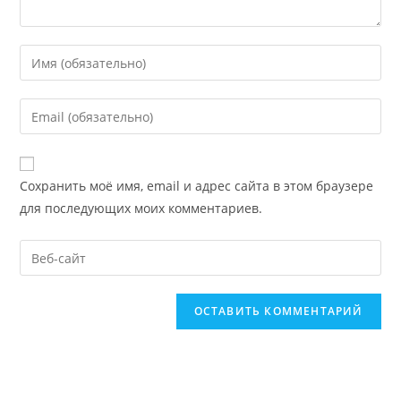
Введите
свое
имя
Введите
или
свой
имя
email-
пользователя,
адрес,
Сохранить моё имя, email и адрес сайта в этом браузере
чтобы
чтобы
для последующих моих комментариев.
прокомментировать
прокомментировать
Введите
URL
вашего
веб-
сайта
(необязательно)