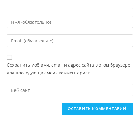
Введите
свое
имя
Введите
или
свой
имя
email-
пользователя,
адрес,
Сохранить моё имя, email и адрес сайта в этом браузере
чтобы
чтобы
для последующих моих комментариев.
прокомментировать
прокомментировать
Введите
URL
вашего
веб-
сайта
(необязательно)