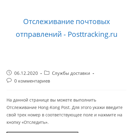
Перейти
к
содержимому
Отслеживание почтовых
отправлений - Posttracking.ru
Запись
Рубрика
06.12.2020
Службы доставки
опубликована:
записи:
Комментарии
0 комментариев
к
записи:
На данной странице вы можете выполнить
Отслеживание Hong-Kong Post. Для этого укажи введите
свой трек номер в соответствующее поле и нажмите на
кнопку «Отследить».