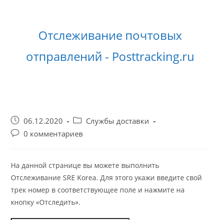
Перейти
к
содержимому
Отслеживание почтовых
отправлений - Posttracking.ru
Запись
Рубрика
06.12.2020
Службы доставки
опубликована:
записи:
Комментарии
0 комментариев
к
записи:
На данной странице вы можете выполнить
Отслеживание SRE Korea. Для этого укажи введите свой
трек номер в соответствующее поле и нажмите на
кнопку «Отследить».