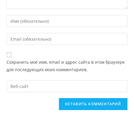
Введите
свое
имя
Введите
или
свой
имя
email-
пользователя,
адрес,
Сохранить моё имя, email и адрес сайта в этом браузере
чтобы
чтобы
для последующих моих комментариев.
прокомментировать
прокомментировать
Введите
URL
вашего
веб-
сайта
(необязательно)