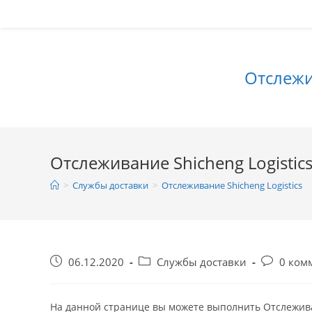
Перейти
к
содержимому
Отслежи
Отслеживание Shicheng Logistic
>
Службы доставки
>
Отслеживание Shicheng Logistics
Запись
Рубрика
Коммента
06.12.2020
Службы доставки
0 ком
опубликована:
записи:
к
записи:
На данной странице вы можете выполнить Отслеживани