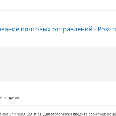
вание почтовых отправлений - Posttra
s
рии
ментариев
е Shicheng Logistics. Для этого укажи введите свой трек ном