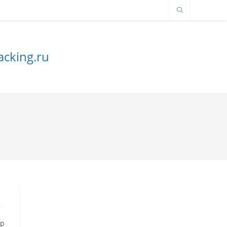
cking.ru
ер