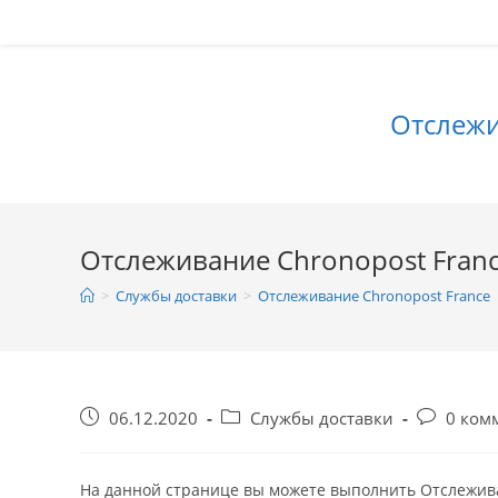
Перейти
к
содержимому
Отслежи
Отслеживание Chronopost Fran
>
Службы доставки
>
Отслеживание Chronopost France
Запись
Рубрика
Коммента
06.12.2020
Службы доставки
0 ком
опубликована:
записи:
к
записи:
На данной странице вы можете выполнить Отслеживан