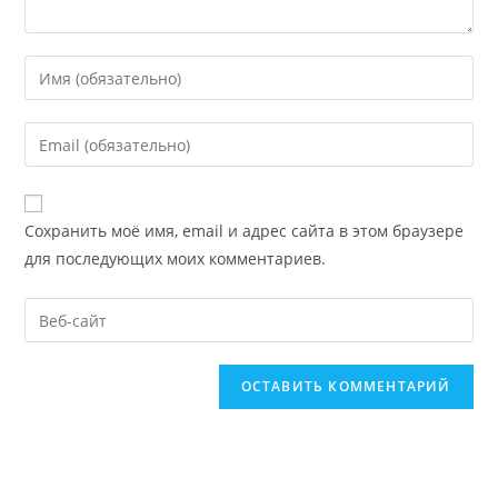
Введите
свое
имя
Введите
или
свой
имя
email-
пользователя,
адрес,
Сохранить моё имя, email и адрес сайта в этом браузере
чтобы
чтобы
для последующих моих комментариев.
прокомментировать
прокомментировать
Введите
URL
вашего
веб-
сайта
(необязательно)