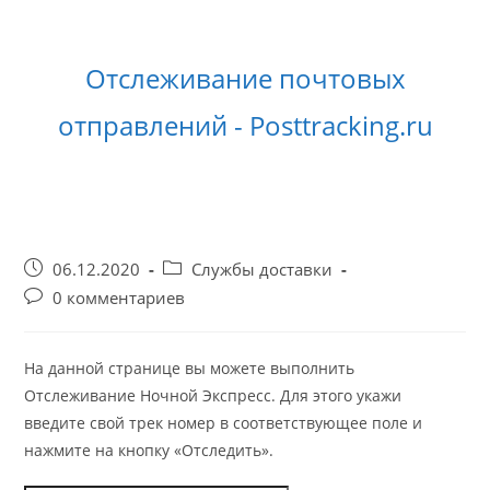
Перейти
к
содержимому
Отслеживание почтовых
отправлений - Posttracking.ru
Запись
Рубрика
06.12.2020
Службы доставки
опубликована:
записи:
Комментарии
0 комментариев
к
записи:
На данной странице вы можете выполнить
Отслеживание Ночной Экспресс. Для этого укажи
введите свой трек номер в соответствующее поле и
нажмите на кнопку «Отследить».