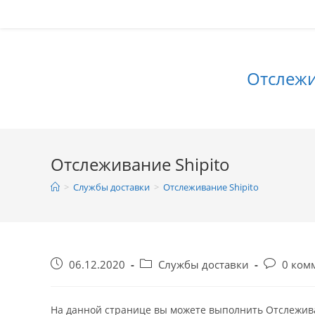
Перейти
к
содержимому
Отслежи
Отслеживание Shipito
>
Службы доставки
>
Отслеживание Shipito
Запись
Рубрика
Коммента
06.12.2020
Службы доставки
0 ком
опубликована:
записи:
к
записи:
На данной странице вы можете выполнить Отслеживан